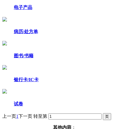
电子产品
病历/处方单
图书/书籍
银行卡/IC卡
试卷
上一页
1
下一页
转至第
其他内容
：