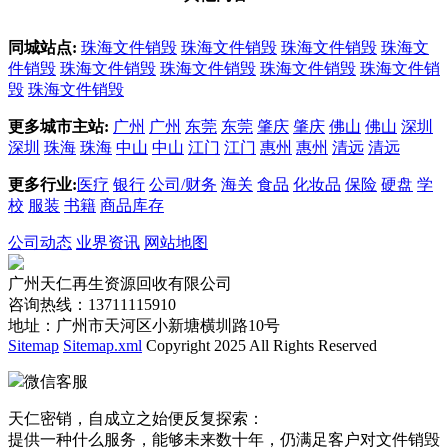
同城站点:
珠海文件销毁
珠海文件销毁
珠海文件销毁
珠海文
件销毁
珠海文件销毁
珠海文件销毁
珠海文件销毁
珠海文件销
毁
珠海文件销毁
更多城市主站:
广州
广州
东莞
东莞
肇庆
肇庆
佛山
佛山
深圳
深圳
珠海
珠海
中山
中山
江门
江门
惠州
惠州
清远
清远
更多行业:
医疗
银行
公司/财务
海关
食品
化妆品
保险
硬盘
学
校
服装
书籍
商品库存
公司动态
业界资讯
网站地图
广州天仁再生资源回收有限公司
咨询热线：13711115910
地址：广州市天河区小新塘横圳路10号
Sitemap
Sitemap.xml
Copyright 2025 All Rights Reserved
微信客服
天仁密销，自成立之始便反复探索：
提供一种什么服务，能够未来数十年，仍满足客户对文件销毁